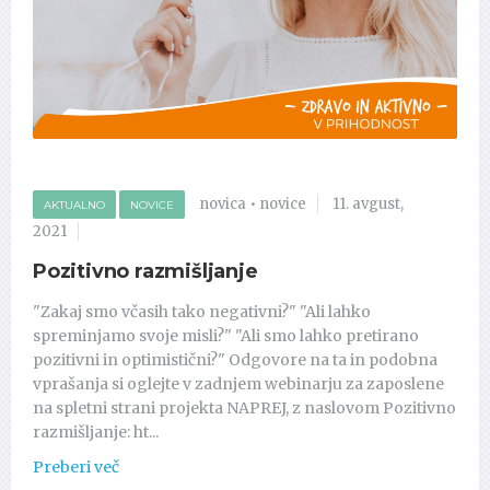
novica
•
novice
11. avgust,
AKTUALNO
NOVICE
2021
Pozitivno razmišljanje
"Zakaj smo včasih tako negativni?" "Ali lahko
spreminjamo svoje misli?" "Ali smo lahko pretirano
pozitivni in optimistični?" Odgovore na ta in podobna
vprašanja si oglejte v zadnjem webinarju za zaposlene
na spletni strani projekta NAPREJ, z naslovom Pozitivno
razmišljanje: ht...
Preberi več