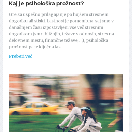
Kaj je psihološka prožnost?
Gre za uspešno prilagajanje po hujšem stresnem
dogodku ali stiski. Lastnost je pomembna, saj smo v
današnjem času izpostavljeni vse več stresnim
dogodkom (smrt bližnjih, težave v odnosih, stres na
delovnem mestu, finančne težave, …), psihološka
prožnost pa je ključna las...
Preberi več