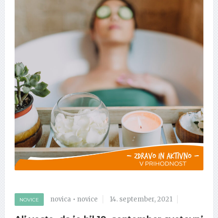
novica
•
novice
14. september, 2021
NOVICE