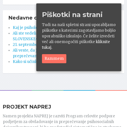
Piškotki na strani
Nedavne objave
Tudi na naši spletni strani uporabljamo
Kaj je psihološka prožnost?
piškotke s katerimi zagotavljamo boljšo
Ali ste vedeli, da je od leta 2020, 23. september DAN
uporabniško izkušnjo. Če želite izvedeti
SLOVENSKEGA ŠPORTA?
več ali onemogočiti piškotke
kliknite
21. september – svetovni dan Alzheimerjeve bolezni.
tukaj.
Ali veste, da je bil 10. september svetovni dan
preprečevanja samomorov?
Razumem
Kako si učinkovito organizirati čas?
PROJEKT NAPREJ
Namen projekta NAPREJ je razviti Program celovite podpore
podjetjem za obvladovanje in preprečevanje psihosocialnih