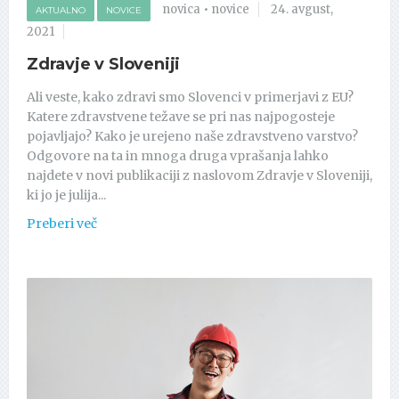
novica
•
novice
24. avgust,
AKTUALNO
NOVICE
2021
Zdravje v Sloveniji
Ali veste, kako zdravi smo Slovenci v primerjavi z EU?
Katere zdravstvene težave se pri nas najpogosteje
pojavljajo? Kako je urejeno naše zdravstveno varstvo?
Odgovore na ta in mnoga druga vprašanja lahko
najdete v novi publikaciji z naslovom Zdravje v Sloveniji,
ki jo je julija...
Preberi več