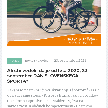
novica
•
novice
23. september, 2021
NOVICE
Ali ste vedeli, da je od leta 2020, 23.
september DAN SLOVENSKEGA
ŠPORTA?
Kakšni so pozitivni učinki ukvarjanja s športom? • Lažje
obvladovanje stresa • Prispeva k zmanjšanju občutkov
tesnobe in depresivnosti • Pozitivno vpliva na
samozavest in občutek kompetentnosti • Pozitivno