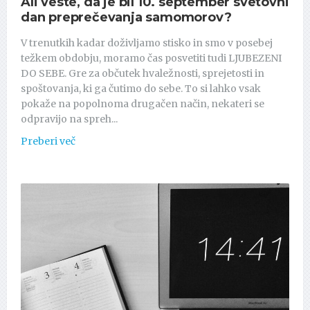
Ali veste, da je bil 10. september svetovni
dan preprečevanja samomorov?
V trenutkih kadar doživljamo stisko in smo v posebej
težkem obdobju, moramo čas posvetiti tudi LJUBEZENI
DO SEBE. Gre za občutek hvaležnosti, sprejetosti in
spoštovanja, ki ga čutimo do sebe. To si lahko vsak
pokaže na popolnoma drugačen način, nekateri se
odpravijo na spreh...
Preberi več