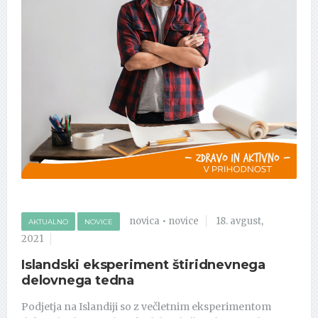
novica
•
novice
18. avgust,
AKTUALNO
NOVICE
2021
Islandski eksperiment štiridnevnega
delovnega tedna
Podjetja na Islandiji so z večletnim eksperimentom