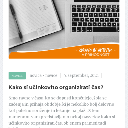
novica
•
novice
7. september, 2021
NOVICE
Kako si učinkovito organizirati čas?
Smo ravno v času, ko se dopusti končujejo, šola se
začenja in prihaja obdobje, ki je nekoliko bolj delovno
kot poletno sončenje in ležanje na plaži. S tem
namenom, vam predstavljamo nekaj nasvetov, kako si
učinkovito organizirati čas, ob enem pa imeti tudi