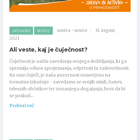
novica
•
novice
31. avgust,
AKTUALNO
NOVICE
2021
Ali veste, kaj je čuječnost?
Čuječnost je način zavedanja svojega doživljanja, ki ga
spremlja odnos sprejemanja, odprtosti in radovednosti.
Ko smo čuječi, je naša pozornost usmerjena na
trenutno izkušnjo - zavedamo se svojih misli, čustev,
telesnih občutkov ter zunanjega dogajanja, brez da bi
se poskuš...
Preberi več