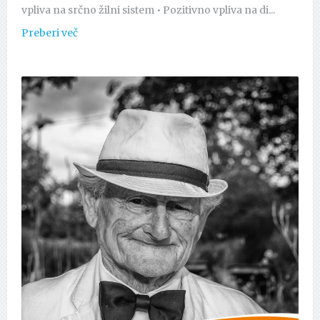
vpliva na srčno žilni sistem • Pozitivno vpliva na di...
Preberi več