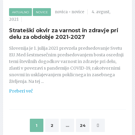
novica
•
novice
4. avgust,
AKTUALNO
NOVICE
2021
Strateški okvir za varnost in zdravje pri
delu za obdobje 2021-2027
Slovenija je 1. julija 2021 prevzela predsedovanje Svetu
EU. Med šestmesečnim predsedovanjem bosta osrednji
temi številnih dogodkov varnost in zdravje pri delu,
zlasti v povezavi s pandemijo COVID-19, rakotvornimi
snovmi in usklajevanjem poklicnega in zasebnega
življenja. Na tej ...
Preberi več
1
2
…
24
Navigacija prispevkov